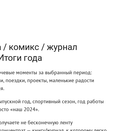
а / комикс / журнал
Итоги года
чевые моменты за выбранный период:
и, поездки, проекты, маленькие радости
я.
ыпускной год, спортивный сезон, год работы
сто «наш 2024».
получаете не бесконечную ленту
концентрат — книгу/журнал, к которому легко