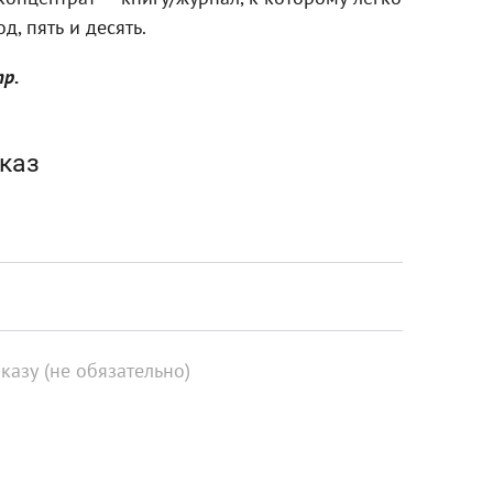
д, пять и десять.
тр.
каз