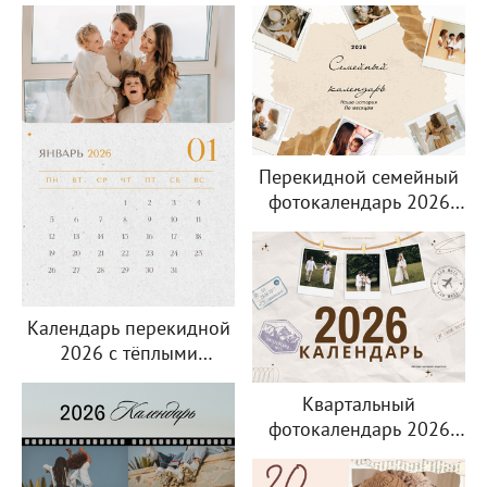
Перекидной семейный
фотокалендарь 2026
с коллажем
из полароидных
снимков
Календарь перекидной
2026 с тёплыми
семейными
фотографиями
Квартальный
фотокалендарь 2026
«Год после свадьбы»
с историями молодой