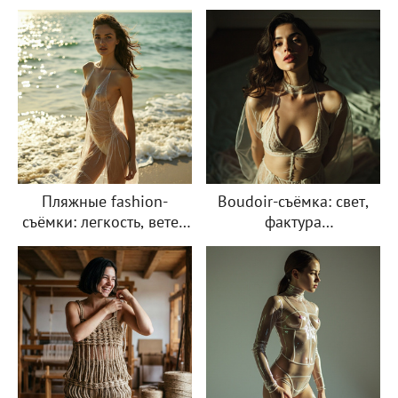
Пляжные fashion-
Boudoir-съёмка: свет,
съёмки: легкость, ветер
фактура
и море
и женственность